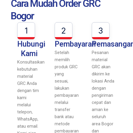
Cara Mudah Order GRC
Bogor
1
2
3
Hubungi
Pembayaran
Pemasanga
Kami
Setelah
Pesanan
memilih
material
Konsultasikan
produk GRC
GRC akan
kebutuhan
yang
dikirim ke
material
sesuai,
lokasi Anda
GRC Anda
lakukan
dengan
dengan tim
pembayaran
pengiriman
kami
melalui
cepat dan
melalui
transfer
aman ke
telepon,
bank atau
seluruh
WhatsApp,
metode
area Bogor
atau email.
pembayaran
dan