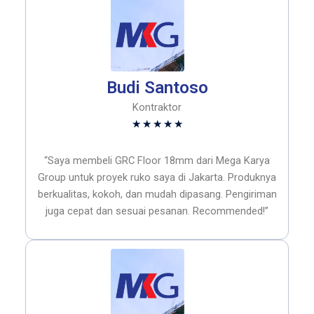
Budi Santoso
Kontraktor
Rated
★
★
★
★
★
5
out
“Saya membeli GRC Floor 18mm dari Mega Karya
of
Group untuk proyek ruko saya di Jakarta. Produknya
5
berkualitas, kokoh, dan mudah dipasang. Pengiriman
juga cepat dan sesuai pesanan. Recommended!”