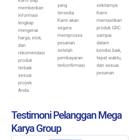
Kami siap
yang
sekitarnya.
memberikan
tersedia.
Kami
informasi
Kami akan
memastikan
lengkap
segera
produk GRC
mengenai
memproses
sampai
harga, stok,
pesanan
dalam
dan
setelah
kondisi baik,
rekomendasi
pembayaran
tepat waktu,
produk
terkonfirmasi.
dan sesuai
terbaik
pesanan.
sesuai
proyek
Anda.
Testimoni Pelanggan Mega
Karya Group