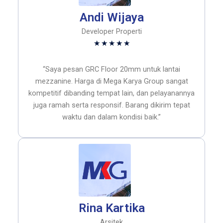
Andi Wijaya
Developer Properti
Rated
★
★
★
★
★
5
out
“Saya pesan GRC Floor 20mm untuk lantai
of
mezzanine. Harga di Mega Karya Group sangat
5
kompetitif dibanding tempat lain, dan pelayanannya
juga ramah serta responsif. Barang dikirim tepat
waktu dan dalam kondisi baik.”
Rina Kartika
Arsitek