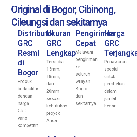
Original di Bogor, Cibinong,
Cileungsi dan sekitarnya
Distributor
Ukuran
Pengiriman
Harga
GRC
GRC
Cepat
GRC
Resmi
Lengkap
Terjangk
Melayani
pengiriman
di
Tersedia
Penawaran
ke
15mm,
spesial
Bogor
seluruh
18mm,
untuk
Produk
wilayah
dan
pembelian
berkualitas
Bogor
20mm
dalam
dengan
dan
sesuai
jumlah
harga
sekitarnya.
kebutuhan
besar.
GRC
proyek
yang
Anda.
kompetitif.