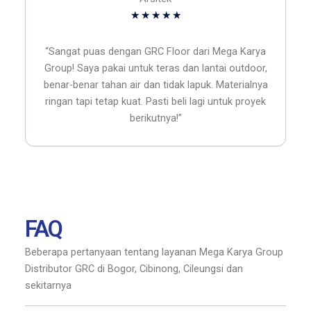
Rated
★
★
★
★
★
5
out
“Sangat puas dengan GRC Floor dari Mega Karya
of
Group! Saya pakai untuk teras dan lantai outdoor,
5
benar-benar tahan air dan tidak lapuk. Materialnya
ringan tapi tetap kuat. Pasti beli lagi untuk proyek
berikutnya!”
FAQ
Beberapa pertanyaan tentang layanan Mega Karya Group
Distributor GRC di Bogor, Cibinong, Cileungsi dan
sekitarnya