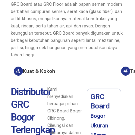
GRC Board atau GRC Floor adalah papan semen modern
berbahan campuran semen, serat kaca (glass fiber), dan
aditif khusus, menjadikannya material konstruksi yang
kuat, ringan, serta tahan air, api, dan rayap. Dengan
keunggulan tersebut, GRC Board banyak digunakan untuk
berbagai kebutuhan bangunan seperti lantai mezzanine,
partisi, hingga dek bangunan yang membutuhkan daya
tahan tinggi.
Kuat & Kokoh
T
Distributor
Kami
GRC
menyediakan
GRC
berbagai pilihan
Board
GRC Board Bogor,
Bogor
Bogor
Cibinong,
Ukuran
Cileungsi dan
Terlengkap
sekitarnya dalam