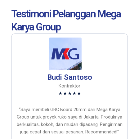
Testimoni Pelanggan Mega
Karya Group
Budi Santoso
Kontraktor
Rated
★
★
★
★
★
5
out
“Saya membeli GRC Board 20mm dari Mega Karya
of
Group untuk proyek ruko saya di Jakarta. Produknya
5
berkualitas, kokoh, dan mudah dipasang. Pengiriman
juga cepat dan sesuai pesanan. Recommended!”