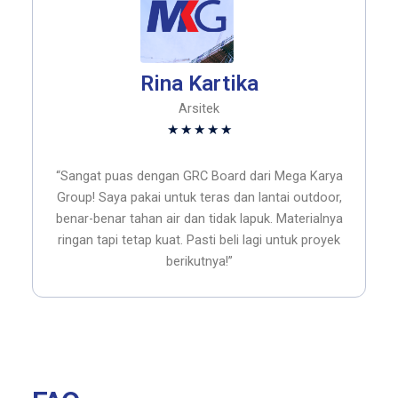
Rina Kartika
Arsitek
Rated
★
★
★
★
★
5
out
“Sangat puas dengan GRC Board dari Mega Karya
of
Group! Saya pakai untuk teras dan lantai outdoor,
5
benar-benar tahan air dan tidak lapuk. Materialnya
ringan tapi tetap kuat. Pasti beli lagi untuk proyek
berikutnya!”