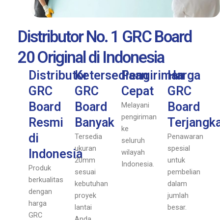
Distributor No. 1 GRC Board
20 Original di Indonesia
Distributor
Ketersediaan
Pengiriman
Harga
GRC
GRC
Cepat
GRC
Board
Board
Board
Melayani
pengiriman
Resmi
Banyak
Terjangk
ke
di
Tersedia
Penawaran
seluruh
ukuran
spesial
Indonesia
wilayah
20mm
untuk
Indonesia.
Produk
sesuai
pembelian
berkualitas
kebutuhan
dalam
dengan
proyek
jumlah
harga
lantai
besar.
GRC
Anda.