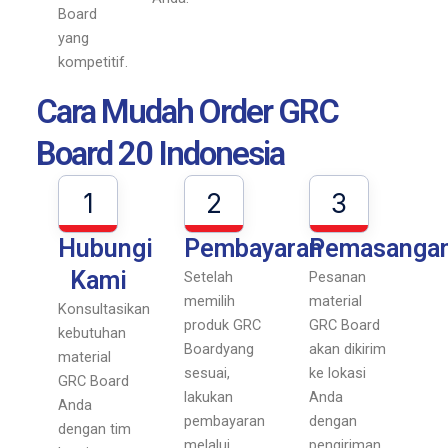
Board
yang
kompetitif.
Cara Mudah Order GRC
Board 20 Indonesia
1
2
3
Hubungi
Pembayaran
Pemasanga
Kami
Setelah
Pesanan
memilih
material
Konsultasikan
produk GRC
GRC Board
kebutuhan
Boardyang
akan dikirim
material
sesuai,
ke lokasi
GRC Board
lakukan
Anda
Anda
pembayaran
dengan
dengan tim
melalui
pengiriman