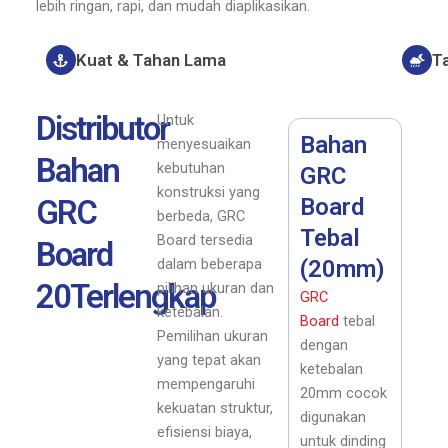
lebih ringan, rapi, dan mudah diaplikasikan.
Kuat & Tahan Lama
T
Distributor
Untuk
Bahan
menyesuaikan
Bahan
kebutuhan
GRC
konstruksi yang
GRC
Board
berbeda, GRC
Tebal
Board tersedia
Board
dalam beberapa
(20mm)
20Terlengkap
pilihan ukuran dan
GRC
ketebalan.
Board
tebal
Pemilihan ukuran
dengan
yang tepat akan
ketebalan
mempengaruhi
20mm cocok
kekuatan struktur,
digunakan
efisiensi biaya,
untuk dinding