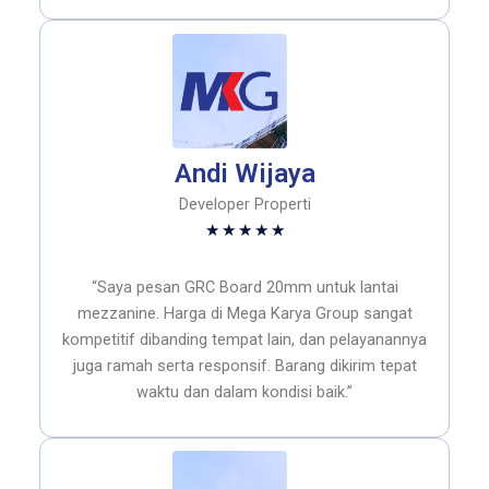
Andi Wijaya
Developer Properti
Rated
★
★
★
★
★
5
out
“Saya pesan GRC Board 20mm untuk lantai
of
mezzanine. Harga di Mega Karya Group sangat
5
kompetitif dibanding tempat lain, dan pelayanannya
juga ramah serta responsif. Barang dikirim tepat
waktu dan dalam kondisi baik.”