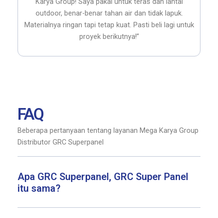
Karya Group! Saya pakai untuk teras dan lantai
5
outdoor, benar-benar tahan air dan tidak lapuk.
Materialnya ringan tapi tetap kuat. Pasti beli lagi untuk
proyek berikutnya!”
FAQ
Beberapa pertanyaan tentang layanan Mega Karya Group
Distributor GRC Superpanel
Apa GRC Superpanel, GRC Super Panel
itu sama?