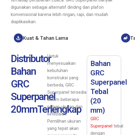
terhadap perubahan cuaca. GRC Superpanel banyak
digunakan sebagai alternatif dinding dan plafon
konvensional karena lebih ringan, rapi, dan mudah
diaplikasikan.
Kuat & Tahan Lama
T
Distributor
Untuk
Bahan
menyesuaikan
Bahan
kebutuhan
GRC
konstruksi yang
GRC
Superpanel
berbeda, GRC
Tebal
Superpanel tersedia
Superpanel
dalam beberapa
(20
20mmTerlengkap
pilihan ukuran dan
mm)
ketebalan.
GRC
Pemilihan ukuran
Superpanel
tebal
yang tepat akan
dengan