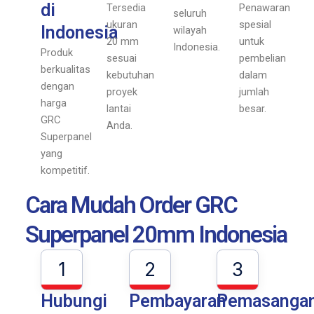
di
Tersedia
Penawaran
seluruh
ukuran
spesial
Indonesia
wilayah
20 mm
untuk
Indonesia.
Produk
sesuai
pembelian
berkualitas
kebutuhan
dalam
dengan
proyek
jumlah
harga
lantai
besar.
GRC
Anda.
Superpanel
yang
kompetitif.
Cara Mudah Order GRC
Superpanel 20mm Indonesia
1
2
3
Hubungi
Pembayaran
Pemasanga