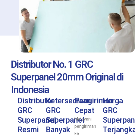
Distributor No. 1 GRC
Superpanel 20mm Original di
Indonesia
Distributor
Ketersediaan
Pengiriman
Harga
GRC
GRC
Cepat
GRC
Superpanel
Superpanel
Superpan
Melayani
pengiriman
Resmi
Banyak
Terjangk
ke