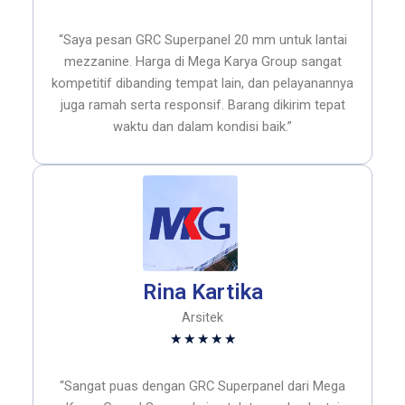
5
out
“Saya pesan GRC Superpanel 20 mm untuk lantai
of
mezzanine. Harga di Mega Karya Group sangat
5
kompetitif dibanding tempat lain, dan pelayanannya
juga ramah serta responsif. Barang dikirim tepat
waktu dan dalam kondisi baik.”
Rina Kartika
Arsitek
Rated
★
★
★
★
★
5
out
“Sangat puas dengan GRC Superpanel dari Mega
of