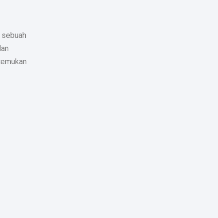
a sebuah
dan
 temukan