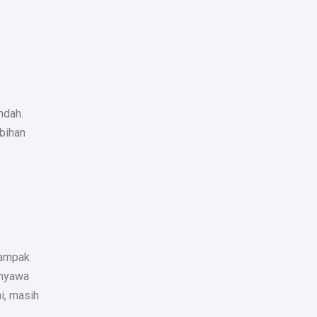
ndah.
bihan
dampak
enyawa
i, masih