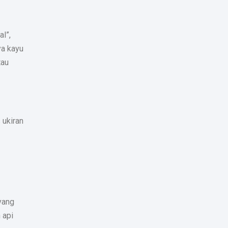
l”,
ya kayu
tau
 ukiran
yang
 api