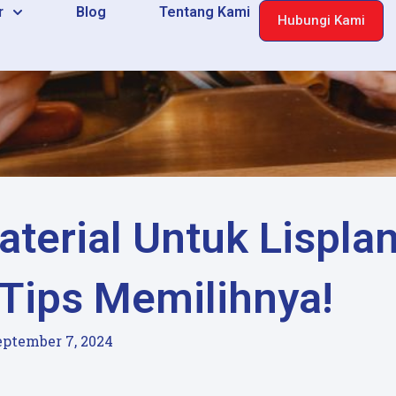
r
Blog
Tentang Kami
Hubungi Kami
terial Untuk Lispla
Tips Memilihnya!
eptember 7, 2024