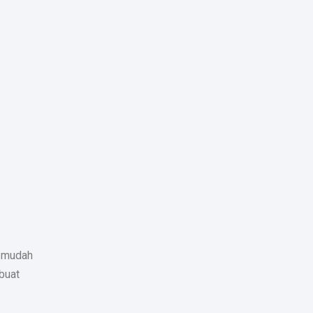
k mudah
buat